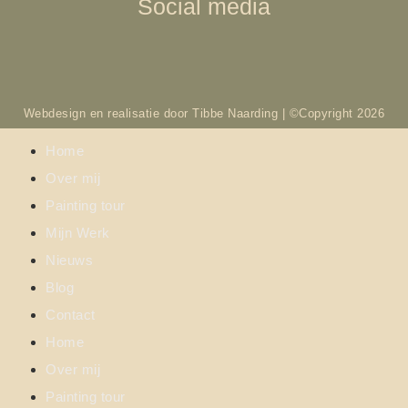
Social media
Webdesign en realisatie door Tibbe Naarding | ©Copyright 2026
Home
Over mij
Painting tour
Mijn Werk
Nieuws
Blog
Contact
Home
Over mij
Painting tour